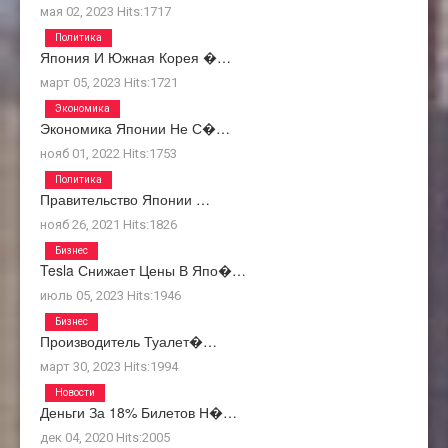
мая 02, 2023
Hits:
1717
Политика
Япония И Южная Корея �…
март 05, 2023
Hits:
1721
Экономика
Экономика Японии Не С�…
нояб 01, 2022
Hits:
1753
Политика
Правительство Японии …
нояб 26, 2021
Hits:
1826
Бизнес
Tesla Снижает Цены В Япо�…
июль 05, 2023
Hits:
1946
Бизнес
Производитель Туалет�…
март 30, 2023
Hits:
1994
Новости
Деньги За 18% Билетов Н�…
дек 04, 2020
Hits:
2005