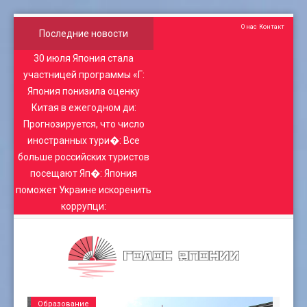
О нас
Контакт
Последние новости
30 июля Япония стала
участницей программы «Г
:
Япония понизила оценку
Китая в ежегодном ди
:
Прогнозируется, что число
иностранных тури�
:
Все
больше российских туристов
посещают Яп�
:
Япония
поможет Украине искоренить
коррупци
:
Образование