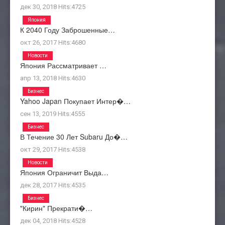
дек 30, 2018
Hits:
4725
Япония
К 2040 Году Заброшенные…
окт 26, 2017
Hits:
4680
Новости
Япония Рассматривает …
апр 13, 2018
Hits:
4630
Бизнес
Yahoo Japan Покупает Интер�…
сен 13, 2019
Hits:
4555
Бизнес
В Течение 30 Лет Subaru До�…
окт 29, 2017
Hits:
4538
Новости
Япония Ограничит Выда…
дек 28, 2017
Hits:
4535
Бизнес
"Кирин" Прекрати�…
дек 04, 2018
Hits:
4528