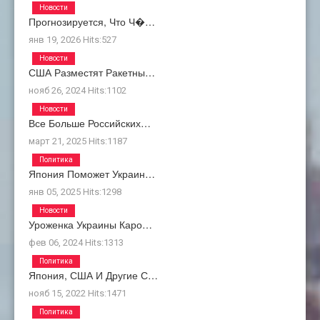
Новости
Прогнозируется, Что Ч�…
янв 19, 2026
Hits:
527
Новости
США Разместят Ракетны…
нояб 26, 2024
Hits:
1102
Новости
Все Больше Российских…
март 21, 2025
Hits:
1187
Политика
Япония Поможет Украин…
янв 05, 2025
Hits:
1298
Новости
Уроженка Украины Каро…
фев 06, 2024
Hits:
1313
Политика
Япония, США И Другие С…
нояб 15, 2022
Hits:
1471
Политика