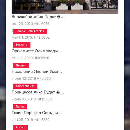
Великобритания Подпи�…
окт 23, 2020
Hits:
6956
О Нас
Sample Data-Articles
мая 01, 2016
Hits:
6362
Новости
Оргкомитет Олимпиады …
сен 12, 2018
Hits:
5928
Япония
Население Японии Умен…
июль 12, 2018
Hits:
5654
Образование
Принцесса Айко Будет �…
июнь 03, 2018
Hits:
5552
Токио
Токио Пережил Сегодня…
янв 25, 2018
Hits:
5289
Жизнь