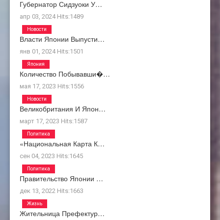
Губернатор Сидзуоки У…
апр 03, 2024
Hits:
1489
Новости
Власти Японии Выпусти…
янв 01, 2024
Hits:
1501
Япония
Количество Побывавши�…
мая 17, 2023
Hits:
1556
Новости
Великобритания И Япон…
март 17, 2023
Hits:
1587
Политика
«Национальная Карта К…
сен 04, 2023
Hits:
1645
Политика
Правительство Японии …
дек 13, 2022
Hits:
1663
Жизнь
Жительница Префектур…