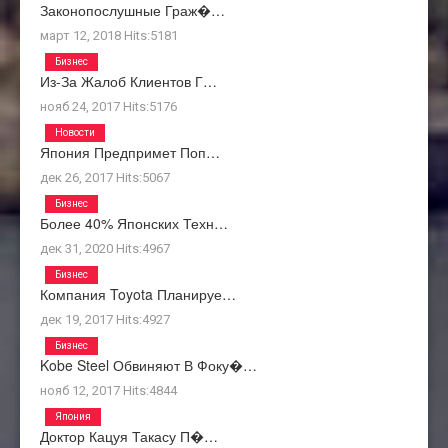
Законопослушные Граж�…
март 12, 2018
Hits:
5181
Бизнес
Из-За Жалоб Клиентов Г…
нояб 24, 2017
Hits:
5176
Новости
Япония Предпримет Поп…
дек 26, 2017
Hits:
5067
Бизнес
Более 40% Японских Техн…
дек 31, 2020
Hits:
4967
Бизнес
Компания Toyota Планируе…
дек 19, 2017
Hits:
4927
Бизнес
Kobe Steel Обвиняют В Фоку�…
нояб 12, 2017
Hits:
4844
Япония
Доктор Кацуя Такасу П�…