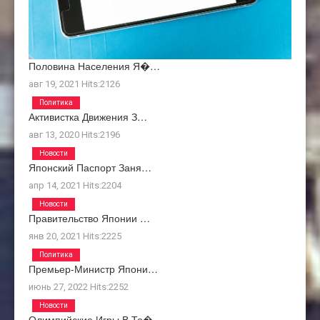
Половина Населения Я�…
авг 19, 2021
Hits:
2126
Политика
Активистка Движения З…
авг 13, 2020
Hits:
2196
Новости
Японский Паспорт Заня…
апр 14, 2021
Hits:
2204
Новости
Правительство Японии …
янв 20, 2021
Hits:
2225
Политика
Премьер-Министр Япони…
июнь 27, 2022
Hits:
2252
Новости
Олимпийские Игры В То�…