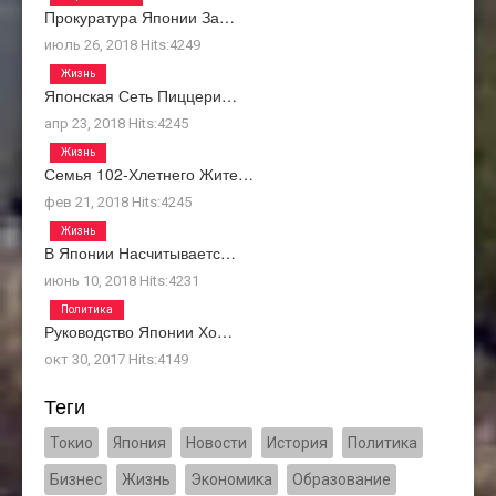
Прокуратура Японии За…
июль 26, 2018
Hits:
4249
Жизнь
Японская Сеть Пиццери…
апр 23, 2018
Hits:
4245
Жизнь
Семья 102-Хлетнего Жите…
фев 21, 2018
Hits:
4245
Жизнь
В Японии Насчитываетс…
июнь 10, 2018
Hits:
4231
Политика
Руководство Японии Хо…
окт 30, 2017
Hits:
4149
Теги
Токио
Япония
Новости
История
Политика
Бизнес
Жизнь
Экономика
Образование