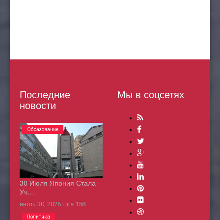
Последние
Мы в соцсетях
новости
Образование
30 Июля Япония Стала
Уч…
июль 30, 2026
Hits:
158
Политика