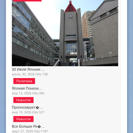
30 Июля Япония …
июль 30, 2026
Hits:
158
Политика
Япония Понизи…
апр 12, 2026
Hits:
406
Новости
Прогнозирует�…
янв 19, 2026
Hits:
527
Новости
Все Больше Ро�…
март 21, 2025
Hits:
1187