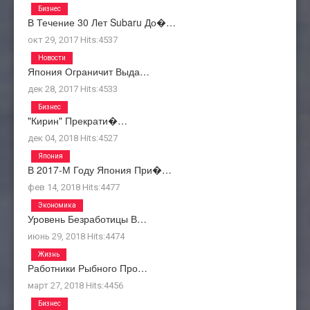
Бизнес
В Течение 30 Лет Subaru До�…
окт 29, 2017
Hits:
4537
Новости
Япония Ограничит Выда…
дек 28, 2017
Hits:
4533
Бизнес
"Кирин" Прекрати�…
дек 04, 2018
Hits:
4527
Япония
В 2017-М Году Япония При�…
фев 14, 2018
Hits:
4477
Экономика
Уровень Безработицы В…
июнь 29, 2018
Hits:
4474
Жизнь
Работники Рыбного Про…
март 27, 2018
Hits:
4456
Бизнес