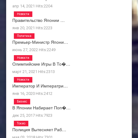
апр 14, 2021
Hits:
2204
Новости
Правительство Японии …
янв 20, 2021
Hits:
2223
Политика
Премьер-Министр Япони…
июнь 27, 2022
Hits:
2249
Новости
Олимпийские Игры В То�…
март 21, 2021
Hits:
2313
Новости
Император И Императри…
янв 16, 2020
Hits:
2412
Бизнес
В Японии Набирает Поп�…
дек 25, 2017
Hits:
7923
Токио
Полиция Вытесняет Раб…
мая 03, 2018
Hits:
7301