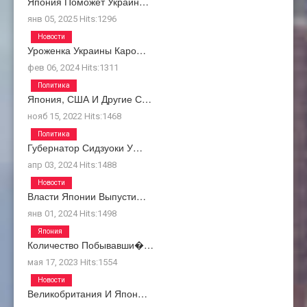
Япония Поможет Украин…
янв 05, 2025
Hits:
1296
Новости
Уроженка Украины Каро…
фев 06, 2024
Hits:
1311
Политика
Япония, США И Другие С…
нояб 15, 2022
Hits:
1468
Политика
Губернатор Сидзуоки У…
апр 03, 2024
Hits:
1488
Новости
Власти Японии Выпусти…
янв 01, 2024
Hits:
1498
Япония
Количество Побывавши�…
мая 17, 2023
Hits:
1554
Новости
Великобритания И Япон…