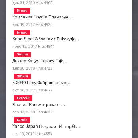
дек 31, 2020
Hits:
4965
Бизнес
Компания Toyota Планируе…
дек 19, 2017
Hits:
4926
Бизнес
Kobe Steel Обвиняют В Фоку�…
нояб 12, 2017
Hits:
4841
Япония
Доктор Кацуя Такасу П�…
дек 30, 2018
Hits:
4723
Япония
К 2040 Году Заброшенные…
окт 26, 2017
Hits:
4679
Новости
Япония Рассматривает …
апр 13, 2018
Hits:
4630
Бизнес
Yahoo Japan Покупает Интер�…
сен 13, 2019
Hits:
4553