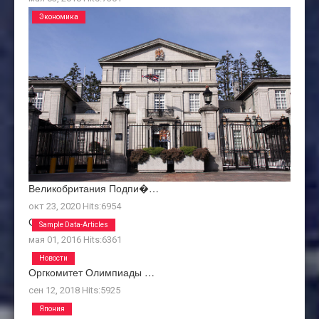
Экономика
Великобритания Подпи�…
окт 23, 2020
Hits:
6954
О Нас
Sample Data-Articles
мая 01, 2016
Hits:
6361
Новости
Оргкомитет Олимпиады …
сен 12, 2018
Hits:
5925
Япония