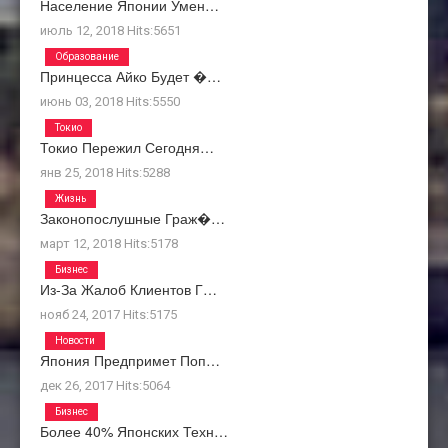
Население Японии Умен…
июль 12, 2018
Hits:
5651
Образование
Принцесса Айко Будет �…
июнь 03, 2018
Hits:
5550
Токио
Токио Пережил Сегодня…
янв 25, 2018
Hits:
5288
Жизнь
Законопослушные Граж�…
март 12, 2018
Hits:
5178
Бизнес
Из-За Жалоб Клиентов Г…
нояб 24, 2017
Hits:
5175
Новости
Япония Предпримет Поп…
дек 26, 2017
Hits:
5064
Бизнес
Более 40% Японских Техн…