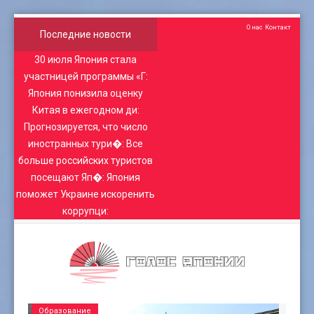
О нас
Контакт
Последние новости
30 июля Япония стала
участницей программы «Г
:
Япония понизила оценку
Китая в ежегодном ди
:
Прогнозируется, что число
иностранных тури�
:
Все
больше российских туристов
посещают Яп�
:
Япония
поможет Украине искоренить
коррупци
:
Образование