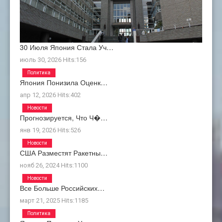
30 Июля Япония Стала Уч…
июль 30, 2026
Hits:
156
Политика
Япония Понизила Оценк…
апр 12, 2026
Hits:
402
Новости
Прогнозируется, Что Ч�…
янв 19, 2026
Hits:
526
Новости
США Разместят Ракетны…
нояб 26, 2024
Hits:
1100
Новости
Все Больше Российских…
март 21, 2025
Hits:
1185
Политика