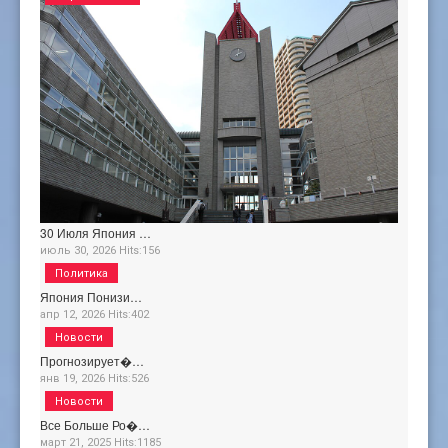
30 Июля Япония …
июль 30, 2026
Hits:
156
Политика
Япония Понизи…
апр 12, 2026
Hits:
402
Новости
Прогнозирует�…
янв 19, 2026
Hits:
526
Новости
Все Больше Ро�…
март 21, 2025
Hits:
1185