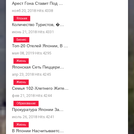
Арест Гона Ставит Под …
нояб 20, 2018
Hits:
4338
Япония
Количество Туристов, �…
июнь 21, 2018
Hits:
4331
Бизнес
Топ-20 Отелей Японии, В …
мая 08, 2019
Hits:
4295
Жизнь
Японская Сеть Пиццери…
апр 23, 2018
Hits:
4245
Жизнь
Семья 102-Хлетнего Жите…
фев 21, 2018
Hits:
4244
Образование
Прокуратура Японии За…
июль 26, 2018
Hits:
4241
Жизнь
В Японии Насчитываетс…