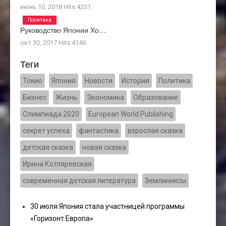
июнь 10, 2018
Hits:
4231
Политика
Руководство Японии Хо…
окт 30, 2017
Hits:
4146
Теги
Токио
Япония
Новости
История
Политика
Бизнес
Жизнь
Экономика
Образование
Олимпиада 2020
European World Publishing
секрет успеха
фантастика
взрослая сказка
детская сказка
новая сказка
Ирина Котляревская
современная детская литература
Землиниксы
30 июля Япония стала участницей программы
«Горизонт Европа»