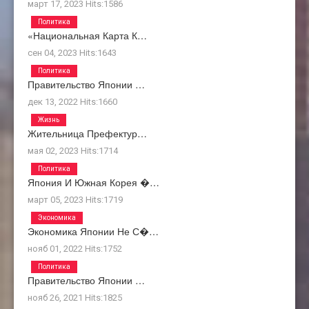
март 17, 2023
Hits:
1586
Политика
«Национальная Карта К…
сен 04, 2023
Hits:
1643
Политика
Правительство Японии …
дек 13, 2022
Hits:
1660
Жизнь
Жительница Префектур…
мая 02, 2023
Hits:
1714
Политика
Япония И Южная Корея �…
март 05, 2023
Hits:
1719
Экономика
Экономика Японии Не С�…
нояб 01, 2022
Hits:
1752
Политика
Правительство Японии …
нояб 26, 2021
Hits:
1825