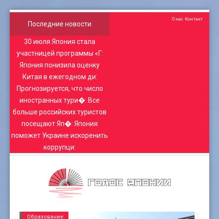
О нас
Контакт
Последние новости
30 июля Япония стала
участницей программы «Г
:
Япония понизила оценку
Китая в ежегодном ди
:
Прогнозируется, что число
иностранных тури�
:
Все
больше российских туристов
посещают Яп�
:
Япония
поможет Украине искоренить
коррупци
:
Образование