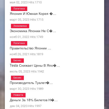
мая 02, 2023
Hits:
1710
Политика
Япония И Южная Корея �…
март 05, 2023
Hits:
1715
Экономика
Экономика Японии Не С�…
нояб 01, 2022
Hits:
1749
Политика
Правительство Японии …
нояб 26, 2021
Hits:
1819
Бизнес
Tesla Снижает Цены В Япо�…
июль 05, 2023
Hits:
1942
Бизнес
Производитель Туалет�…
март 30, 2023
Hits:
1989
Новости
Деньги За 18% Билетов Н�…
дек 04, 2020
Hits:
1997