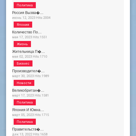
Политика
Россия Вызва�…
июнь 12, 2023
Hits:
2004
Япония
Количество По…
мая 17, 2023
Hits:
1551
Жизнь
Жительница П�…
мая 02, 2023
Hits:
1710
Бизнес
Производител�…
март 30, 2023
Hits:
1989
Новости
Великобритан�…
март 17, 2023
Hits:
1581
Политика
Япония И Южна…
март 05, 2023
Hits:
1715
Политика
Правительств�…
дек 13, 2022
Hits:
1658