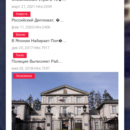
март 21, 2021
Hits:
2309
Новости
Российский Дипломат, �…
фев 11, 2020
Hits:
2406
Бизнес
В Японии Набирает Поп�…
дек 25, 2017
Hits:
7917
Токио
Полиция Вытесняет Раб…
мая 03, 2018
Hits:
7297
Экономика