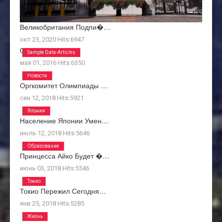
Великобритания Подпи�…
окт 23, 2020
Hits:
6947
О Нас
Sample Data-Articles
мая 01, 2016
Hits:
6350
Новости
Оргкомитет Олимпиады …
сен 12, 2018
Hits:
5921
Япония
Население Японии Умен…
июль 12, 2018
Hits:
5646
Образование
Принцесса Айко Будет �…
июнь 03, 2018
Hits:
5546
Токио
Токио Пережил Сегодня…
янв 25, 2018
Hits:
5285
Жизнь