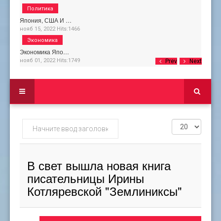
Политика
Япония, США И …
нояб 15, 2022
Hits:
1466
Экономика
Экономика Япо…
нояб 01, 2022
Hits:
1749
Prev
Next
Начните
Кол-
ввод
во
заголовка
строк:
метки
В свет вышла новая книга
писательницы Ирины
Котляревской "Землиниксы"