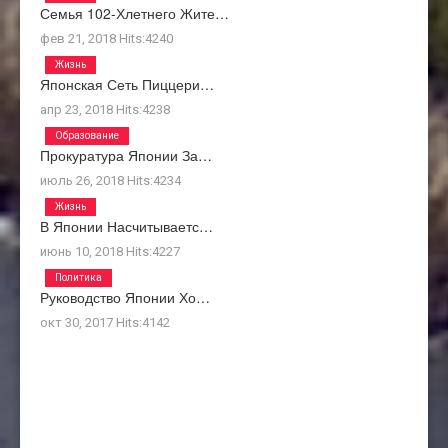
Семья 102-Хлетнего Жите…
фев 21, 2018
Hits:
4240
Жизнь
Японская Сеть Пиццери…
апр 23, 2018
Hits:
4238
Образование
Прокуратура Японии За…
июль 26, 2018
Hits:
4234
Жизнь
В Японии Насчитываетс…
июнь 10, 2018
Hits:
4227
Политика
Руководство Японии Хо…
окт 30, 2017
Hits:
4142