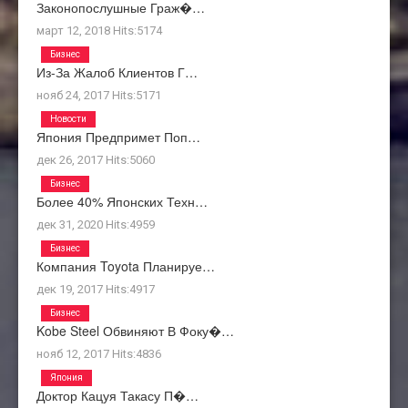
Законопослушные Граж�…
март 12, 2018
Hits:
5174
Бизнес
Из-За Жалоб Клиентов Г…
нояб 24, 2017
Hits:
5171
Новости
Япония Предпримет Поп…
дек 26, 2017
Hits:
5060
Бизнес
Более 40% Японских Техн…
дек 31, 2020
Hits:
4959
Бизнес
Компания Toyota Планируе…
дек 19, 2017
Hits:
4917
Бизнес
Kobe Steel Обвиняют В Фоку�…
нояб 12, 2017
Hits:
4836
Япония
Доктор Кацуя Такасу П�…