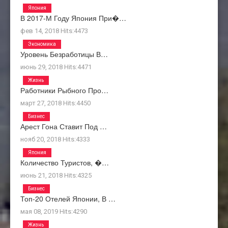
Япония
В 2017-М Году Япония При�…
фев 14, 2018
Hits:
4473
Экономика
Уровень Безработицы В…
июнь 29, 2018
Hits:
4471
Жизнь
Работники Рыбного Про…
март 27, 2018
Hits:
4450
Бизнес
Арест Гона Ставит Под …
нояб 20, 2018
Hits:
4333
Япония
Количество Туристов, �…
июнь 21, 2018
Hits:
4325
Бизнес
Топ-20 Отелей Японии, В …
мая 08, 2019
Hits:
4290
Жизнь