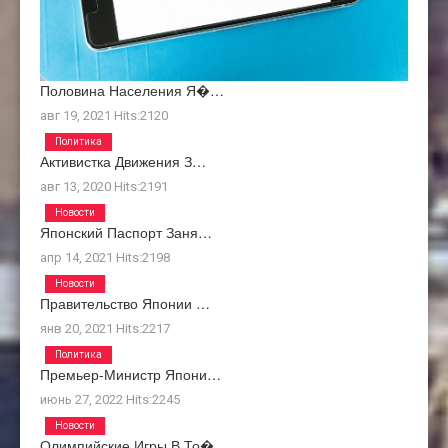
Половина Населения Я�…
авг 19, 2021
Hits:
2120
Политика
Активистка Движения З…
авг 13, 2020
Hits:
2191
Новости
Японский Паспорт Заня…
апр 14, 2021
Hits:
2198
Новости
Правительство Японии …
янв 20, 2021
Hits:
2217
Политика
Премьер-Министр Япони…
июнь 27, 2022
Hits:
2245
Новости
Олимпийские Игры В То�…