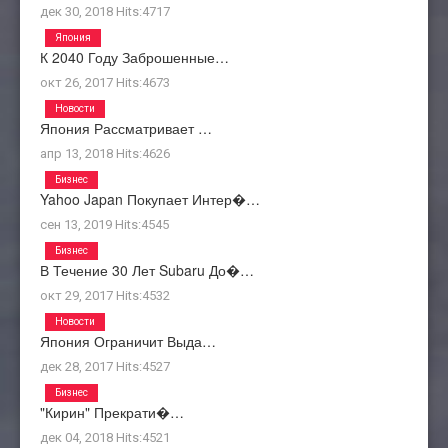
дек 30, 2018
Hits:
4717
Япония
К 2040 Году Заброшенные…
окт 26, 2017
Hits:
4673
Новости
Япония Рассматривает …
апр 13, 2018
Hits:
4626
Бизнес
Yahoo Japan Покупает Интер�…
сен 13, 2019
Hits:
4545
Бизнес
В Течение 30 Лет Subaru До�…
окт 29, 2017
Hits:
4532
Новости
Япония Ограничит Выда…
дек 28, 2017
Hits:
4527
Бизнес
"Кирин" Прекрати�…
дек 04, 2018
Hits:
4521