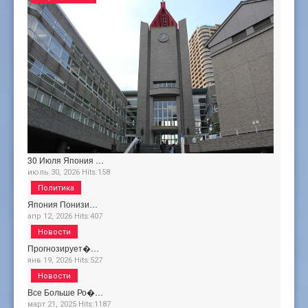
30 Июля Япония …
июль 30, 2026
Hits:
158
Политика
Япония Понизи…
апр 12, 2026
Hits:
407
Новости
Прогнозирует�…
янв 19, 2026
Hits:
527
Новости
Все Больше Ро�…
март 21, 2025
Hits:
1187