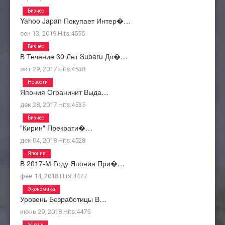
Бизнес
Yahoo Japan Покупает Интер�…
сен 13, 2019
Hits:
4555
Бизнес
В Течение 30 Лет Subaru До�…
окт 29, 2017
Hits:
4538
Новости
Япония Ограничит Выда…
дек 28, 2017
Hits:
4535
Бизнес
"Кирин" Прекрати�…
дек 04, 2018
Hits:
4528
Япония
В 2017-М Году Япония При�…
фев 14, 2018
Hits:
4477
Экономика
Уровень Безработицы В…
июнь 29, 2018
Hits:
4475
Жизнь