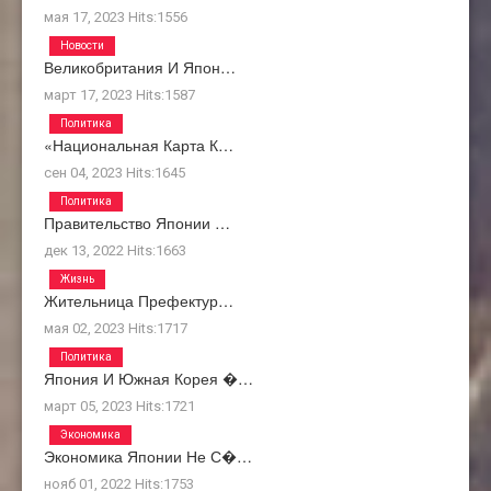
мая 17, 2023
Hits:
1556
Новости
Великобритания И Япон…
март 17, 2023
Hits:
1587
Политика
«Национальная Карта К…
сен 04, 2023
Hits:
1645
Политика
Правительство Японии …
дек 13, 2022
Hits:
1663
Жизнь
Жительница Префектур…
мая 02, 2023
Hits:
1717
Политика
Япония И Южная Корея �…
март 05, 2023
Hits:
1721
Экономика
Экономика Японии Не С�…
нояб 01, 2022
Hits:
1753