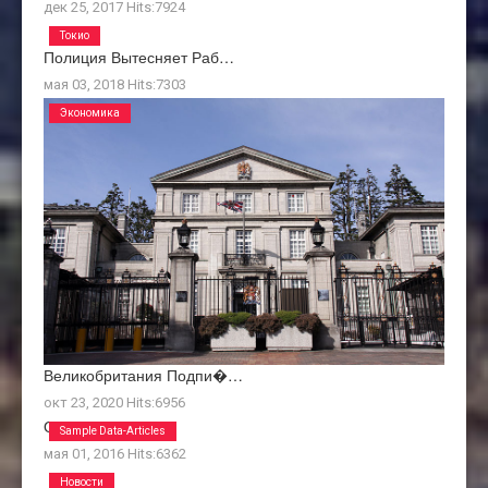
дек 25, 2017
Hits:
7924
Токио
Полиция Вытесняет Раб…
мая 03, 2018
Hits:
7303
Экономика
Великобритания Подпи�…
окт 23, 2020
Hits:
6956
О Нас
Sample Data-Articles
мая 01, 2016
Hits:
6362
Новости