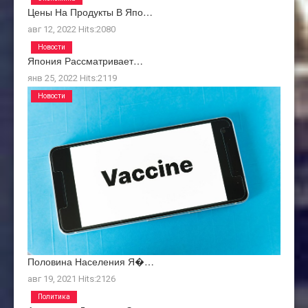
Цены На Продукты В Япо…
авг 12, 2022
Hits:
2080
Новости
Япония Рассматривает…
янв 25, 2022
Hits:
2119
Новости
Половина Населения Я�…
авг 19, 2021
Hits:
2126
Политика