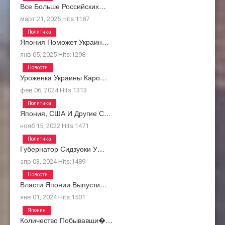
Все Больше Российских…
март 21, 2025
Hits:
1187
Политика
Япония Поможет Украин…
янв 05, 2025
Hits:
1298
Новости
Уроженка Украины Каро…
фев 06, 2024
Hits:
1313
Политика
Япония, США И Другие С…
нояб 15, 2022
Hits:
1471
Политика
Губернатор Сидзуоки У…
апр 03, 2024
Hits:
1489
Новости
Власти Японии Выпусти…
янв 01, 2024
Hits:
1501
Япония
Количество Побывавши�…