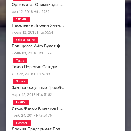
Оргкомитет Олимпиады …
сен 12, 2018
Hits:
5929
Япония
Население Японии Умен…
июль 12, 2018
Hits:
5654
Образование
Принцесса Айко Будет �…
июнь 03, 2018
Hits:
5553
Токио
Токио Пережил Сегодня…
янв 25, 2018
Hits:
5289
Жизнь
Законопослушные Граж�…
март 12, 2018
Hits:
5182
Бизнес
Из-За Жалоб Клиентов Г…
нояб 24, 2017
Hits:
5176
Новости
Япония Предпримет Поп…