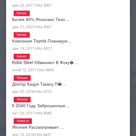
дек 26, 2017
Hits:
5067
Бизнес
Более 40% Японских Техн…
дек 31, 2020
Hits:
4967
Бизнес
Компания Toyota Планируе…
дек 19, 2017
Hits:
4927
Бизнес
Kobe Steel Обвиняют В Фоку�…
нояб 12, 2017
Hits:
4845
Япония
Доктор Кацуя Такасу П�…
дек 30, 2018
Hits:
4725
Япония
К 2040 Году Заброшенные…
окт 26, 2017
Hits:
4680
Новости
Япония Рассматривает …
апр 13, 2018
Hits:
4631