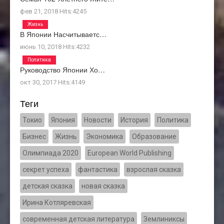
фев 21, 2018
Hits:
4245
Жизнь
В Японии Насчитываетс…
июнь 10, 2018
Hits:
4232
Политика
Руководство Японии Хо…
окт 30, 2017
Hits:
4149
Теги
Токио
Япония
Новости
История
Политика
Бизнес
Жизнь
Экономика
Образование
Олимпиада 2020
European World Publishing
секрет успеха
фантастика
взрослая сказка
детская сказка
новая сказка
Ирина Котляревская
современная детская литература
Землиниксы