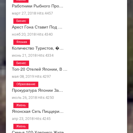
Работники Рыбного Про…
март 27, 2018
Hits:
4457
Бизнес
Арест Гона Ставит Под …
нояб 20, 2018
Hits:
4340
Япония
Количество Туристов, �…
июнь 21, 2018
Hits:
4334
Бизнес
Топ-20 Отелей Японии, В …
мая 08, 2019
Hits:
4297
Образование
Прокуратура Японии За…
июль 26, 2018
Hits:
4250
Жизнь
Японская Сеть Пиццери…
апр 23, 2018
Hits:
4245
Жизнь
Семья 102-Хлетнего Жите…