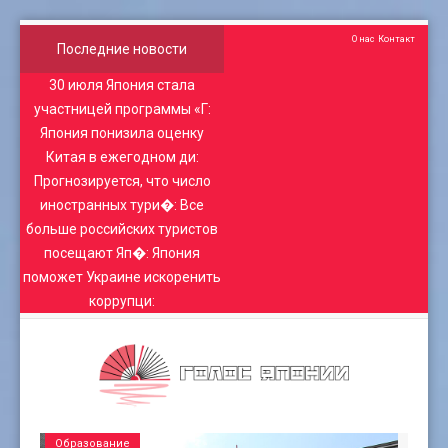
О нас
Контакт
Последние новости
30 июля Япония стала
участницей программы «Г
:
Япония понизила оценку
Китая в ежегодном ди
:
Прогнозируется, что число
иностранных тури�
:
Все
больше российских туристов
посещают Яп�
:
Япония
поможет Украине искоренить
коррупци
:
Образование