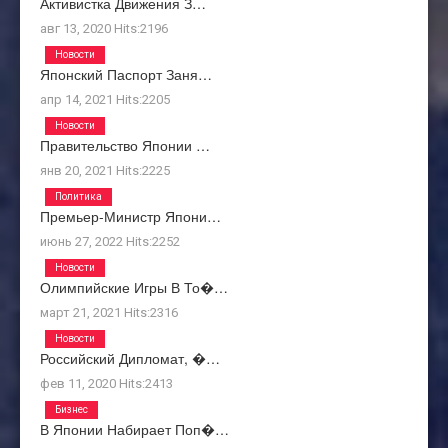
Активистка Движения З…
авг 13, 2020
Hits:
2196
Новости
Японский Паспорт Заня…
апр 14, 2021
Hits:
2205
Новости
Правительство Японии …
янв 20, 2021
Hits:
2225
Политика
Премьер-Министр Япони…
июнь 27, 2022
Hits:
2252
Новости
Олимпийские Игры В То�…
март 21, 2021
Hits:
2316
Новости
Российский Дипломат, �…
фев 11, 2020
Hits:
2413
Бизнес
В Японии Набирает Поп�…