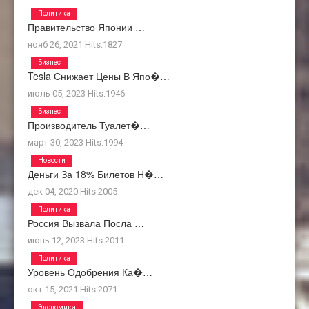
Политика
Правительство Японии …
нояб 26, 2021
Hits:
1827
Бизнес
Tesla Снижает Цены В Япо�…
июль 05, 2023
Hits:
1946
Бизнес
Производитель Туалет�…
март 30, 2023
Hits:
1994
Новости
Деньги За 18% Билетов Н�…
дек 04, 2020
Hits:
2005
Политика
Россия Вызвала Посла …
июнь 12, 2023
Hits:
2011
Политика
Уровень Одобрения Ка�…
окт 15, 2021
Hits:
2071
Экономика