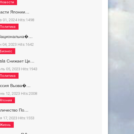
Новости
ласти Японии…
в 01, 2024
Hits:
1498
Политика
Национальна�…
н 04, 2023
Hits:
1642
Бизнес
sla Снижает Це…
ль 05, 2023
Hits:
1943
Политика
оссия Вызва�…
нь 12, 2023
Hits:
2008
Япония
оличество По…
я 17, 2023
Hits:
1553
Жизнь