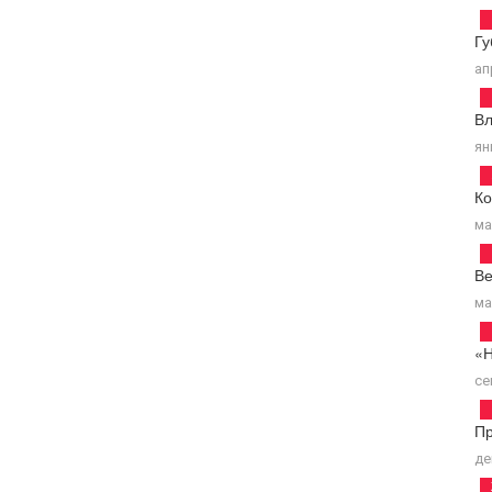
Гу
ап
В
ян
К
ма
В
ма
«
се
Пр
де