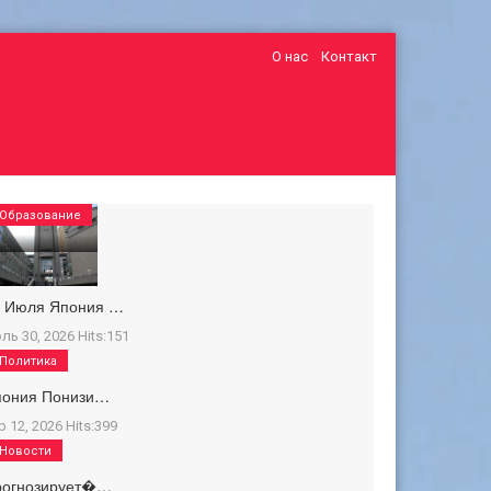
О нас
Контакт
Образование
0 Июля Япония …
ль 30, 2026
Hits:
151
Политика
пония Понизи…
р 12, 2026
Hits:
399
Новости
рогнозирует�…