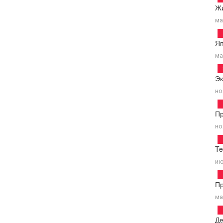
Ж
ма
Я
ма
Э
но
Пр
но
T
ию
П
ма
Д