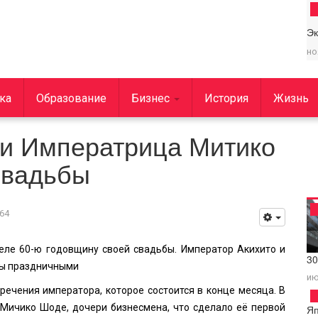
Э
но
ка
Образование
Бизнес
История
Жизнь
 и Императрица Митико
свадьбы
64
еле 60-ю годовщину своей свадьбы. Император Акихито и
3
бы праздничными
ию
ечения императора, которое состоится в конце месяца. В
 Мичико Шоде, дочери бизнесмена, что сделало её первой
Я