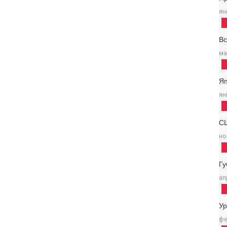
ян
В
ма
Я
ян
С
но
Г
ап
У
фе