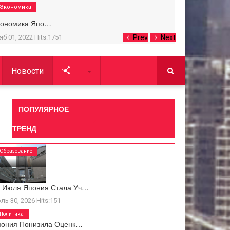
Экономика
кономика Япо…
яб 01, 2022
Hits:
1751
Prev
Next
Новости
Soc
ПОПУЛЯРНОЕ
ТРЕНД
Образование
0 Июля Япония Стала Уч…
ль 30, 2026
Hits:
151
Политика
пония Понизила Оценк…