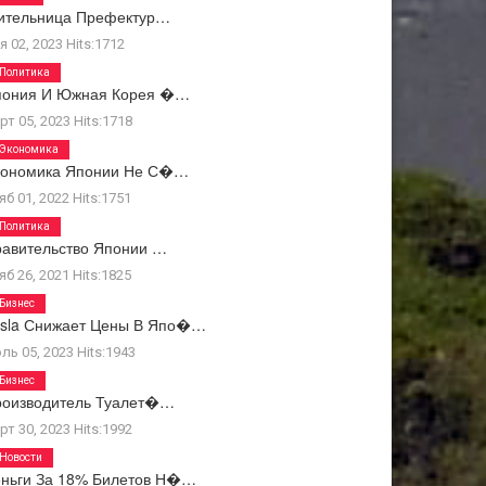
ительница Префектур…
я 02, 2023
Hits:
1712
Политика
пония И Южная Корея �…
рт 05, 2023
Hits:
1718
Экономика
кономика Японии Не С�…
яб 01, 2022
Hits:
1751
Политика
авительство Японии …
яб 26, 2021
Hits:
1825
Бизнес
esla Снижает Цены В Япо�…
ль 05, 2023
Hits:
1943
Бизнес
роизводитель Туалет�…
рт 30, 2023
Hits:
1992
Новости
еньги За 18% Билетов Н�…