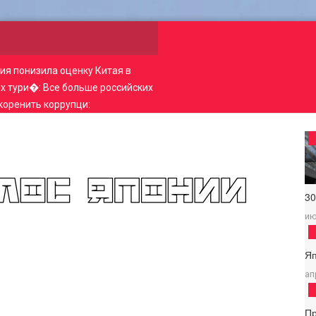
ия понизила оценку Китая в
ых тури�
:
Все больше российских
коренить коррупци
:
3
ию
Я
ап
П