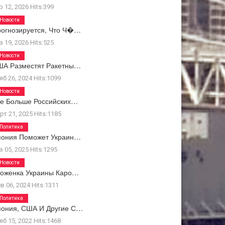
р 12, 2026
Hits:
399
Новости
огнозируется, Что Ч�…
в 19, 2026
Hits:
525
Новости
ША Разместят Ракетны…
яб 26, 2024
Hits:
1099
Новости
е Больше Российских…
рт 21, 2025
Hits:
1185
Политика
пония Поможет Украин…
в 05, 2025
Hits:
1295
Новости
роженка Украины Каро…
в 06, 2024
Hits:
1311
Политика
пония, США И Другие С…
яб 15, 2022
Hits:
1468