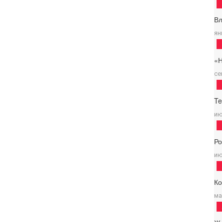
В
ян
«
се
Te
ию
Р
ию
К
ма