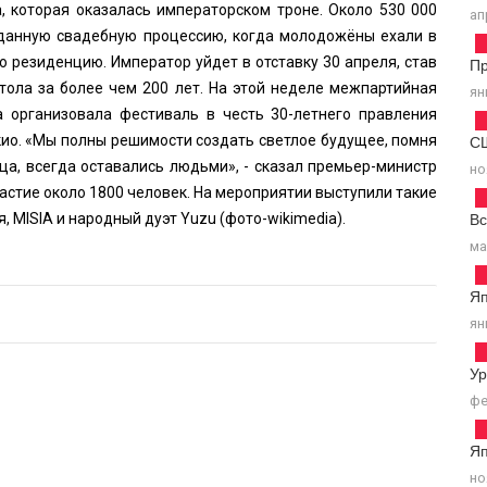
, которая оказалась императорском троне. Около 530 000
ап
 данную свадебную процессию, когда молодожёны ехали в
 резиденцию. Император уйдет в отставку 30 апреля, став
Пр
тола за более чем 200 лет. На этой неделе межпартийная
ян
а организовала фестиваль в честь 30-летнего правления
С
кио. «Мы полны решимости создать светлое будущее, помня
ица, всегда оставались людьми», - сказал премьер-министр
но
астие около 1800 человек. На мероприятии выступили такие
Вс
 MISIA и народный дуэт Yuzu (фото-wikimedia).
ма
Я
ян
У
фе
Я
но