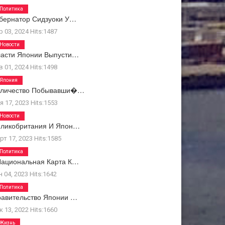
Политика
бернатор Сидзуоки У…
р 03, 2024
Hits:
1487
Новости
ласти Японии Выпусти…
в 01, 2024
Hits:
1498
Япония
оличество Побывавши�…
я 17, 2023
Hits:
1553
Новости
еликобритания И Япон…
рт 17, 2023
Hits:
1585
Политика
Национальная Карта К…
н 04, 2023
Hits:
1642
Политика
авительство Японии …
к 13, 2022
Hits:
1660
Жизнь