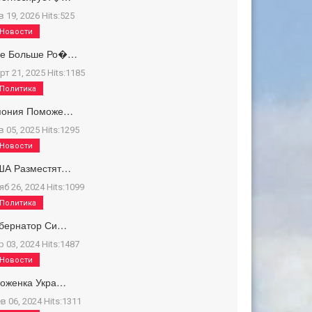
в 19, 2026
Hits:
525
Новости
се Больше Ро�…
рт 21, 2025
Hits:
1185
Политика
пония Поможе…
в 05, 2025
Hits:
1295
Новости
ША Разместят…
яб 26, 2024
Hits:
1099
Политика
убернатор Си…
р 03, 2024
Hits:
1487
Новости
роженка Укра…
в 06, 2024
Hits:
1311