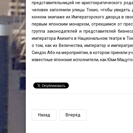
представительницей не-аристократического рода
человек заполнили улицы Токио, чтобы увидеть
конном экипаже из Императорского дворца в свою
первым японским монархом, отрекшимся от прес
группа законодателей и представителей бизнес
императора Акихито в Национальном театре в То
о том, как их Величества, император и императр
Синдзо Абэ на мероприятии, в котором приняли уч
известные японские исполнители, как Юми Мацутоя,
Назад
Вперёд