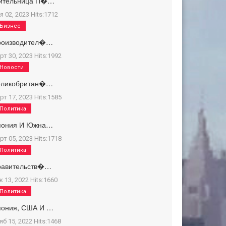
ительница П�…
я 02, 2023
Hits:
1712
Бизнес
роизводител�…
рт 30, 2023
Hits:
1992
Новости
еликобритан�…
рт 17, 2023
Hits:
1585
Политика
пония И Южна…
рт 05, 2023
Hits:
1718
Политика
равительств�…
к 13, 2022
Hits:
1660
Политика
пония, США И …
яб 15, 2022
Hits:
1468