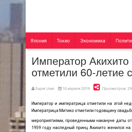
Япония
Токио
Экономика
Полити
Император Акихито
отметили 60-летие 
Super User
10 апреля 2019
Просмотров: 29
Император и императрица отметили на этой нед
Императрица Митико отметили годовщину свадь
мероприятиями, проведенными накануне даты отр
1959 году наследный принц Акихито женился на